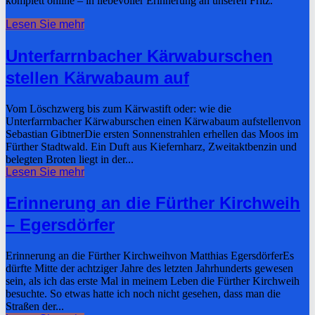
komplett online – in liebevoller Erinnerung an unseren Fritz.
Lesen Sie mehr
Unterfarrnbacher Kärwaburschen
stellen Kärwabaum auf
Vom Löschzwerg bis zum Kärwastift oder: wie die
Unterfarrnbacher Kärwaburschen einen Kärwabaum aufstellenvon
Sebastian GibtnerDie ersten Sonnenstrahlen erhellen das Moos im
Fürther Stadtwald. Ein Duft aus Kiefernharz, Zweitaktbenzin und
belegten Broten liegt in der...
Lesen Sie mehr
Erinnerung an die Fürther Kirchweih
– Egersdörfer
Erinnerung an die Fürther Kirchweihvon Matthias EgersdörferEs
dürfte Mitte der achtziger Jahre des letzten Jahrhunderts gewesen
sein, als ich das erste Mal in meinem Leben die Fürther Kirchweih
besuchte. So etwas hatte ich noch nicht gesehen, dass man die
Straßen der...