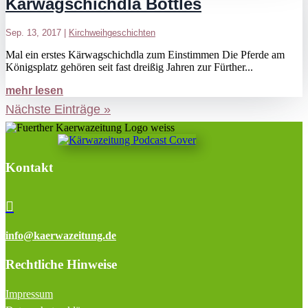
Kärwagschichdla Bottles
Sep. 13, 2017
|
Kirchweihgeschichten
Mal ein erstes Kärwagschichdla zum Einstimmen Die Pferde am
Königsplatz gehören seit fast dreißig Jahren zur Fürther...
mehr lesen
Nächste Einträge »
Kontakt

info@kaerwazeitung.de
Rechtliche Hinweise
Impressum