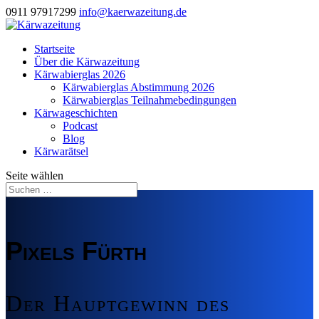
0911 97917299
info@kaerwazeitung.de
Startseite
Über die Kärwazeitung
Kärwabierglas 2026
Kärwabierglas Abstimmung 2026
Kärwabierglas Teilnahmebedingungen
Kärwageschichten
Podcast
Blog
Kärwarätsel
Seite wählen
Pixels Fürth
Der Hauptgewinn des