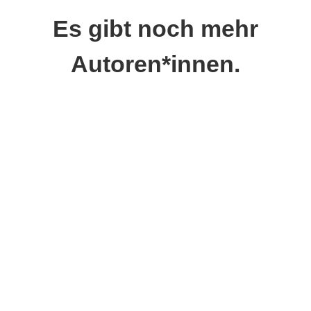
Es gibt noch mehr
Autoren*innen.
Autorinnen-PorträtClaudia Rauch stellt
sich vor: Mein Name ist Claudia Rauch
und ich bin mit Leib und Seele Fürtherin.
Eigentlich arbeite ich als
Softwareentwicklerin bei einem großen