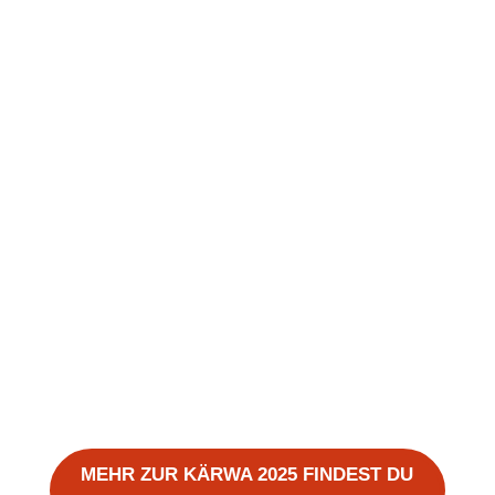
Erinnerung an die Fürther Kirchweihvon
Matthias EgersdörferEs dürfte Mitte der
achtziger Jahre des letzten Jahrhunderts
gewesen sein, als ich das erste Mal in
meinem Leben die Fürther Kirchweih
besuchte. So etwas hatte ich noch nicht
gesehen, dass man die Straßen der...
MEHR ZUR KÄRWA 2025 FINDEST DU