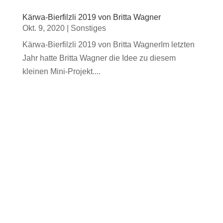
Kärwa-Bierfilzli 2019 von Britta Wagner
Okt. 9, 2020
|
Sonstiges
Kärwa-Bierfilzli 2019 von Britta WagnerIm letzten
Jahr hatte Britta Wagner die Idee zu diesem
kleinen Mini-Projekt....
Rainer Mörtel verrät Michael Krauss von der
Kärwazeitung, wie man ein saftiges Kärwa-
Schaschlik zubereitet. Foto:...