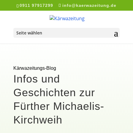
0911 97917299
info@kaerwazeitung.de
Seite wählen
Kärwazeitungs-Blog
Infos und
Geschichten zur
Fürther Michaelis-
Kirchweih